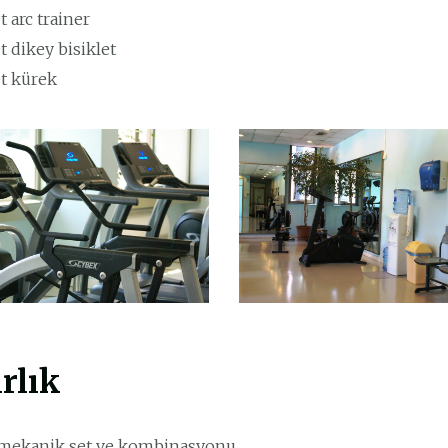
t arc trainer
t dikey bisiklet
et kürek
rlık
i mekanik set ve kombinasyonu