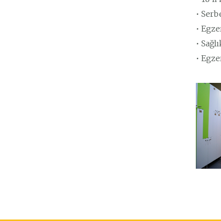
• Serb
• Egze
• Sağlı
• Egze