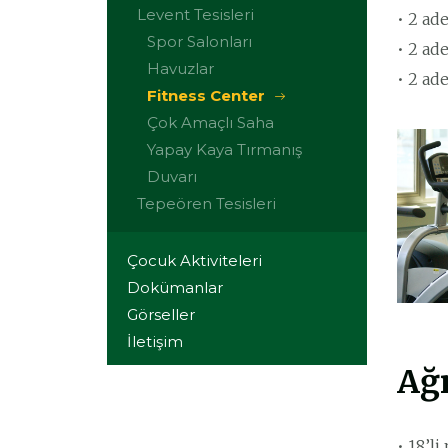
Levent Tesisleri
• 2 ade
Spor Salonları
• 2 ade
Havuzlar
• 2 ad
Fitness Center
Çok Amaçlı Saha
Yapay Kaya Tırmanış
Duvarı
Tepeören Tesisleri
Çocuk Aktiviteleri
Dokümanlar
Görseller
İletişim
Ağı
• 18’l