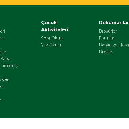
Çocuk
Dokümanla
Aktiviteleri
eri
Broşürler
rı
Spor Okulu
Formlar
Yaz Okulu
Banka ve Hes
nter
Bilgileri
 Saha
 Tırmanış
sleri
rı
r