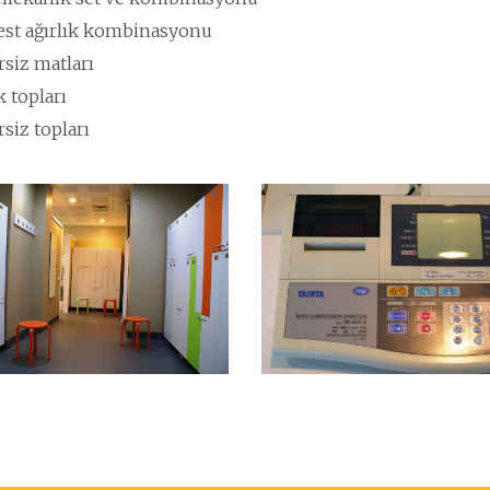
est ağırlık kombinasyonu
rsiz matları
k topları
rsiz topları