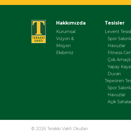
Hakkımızda
Tesisler
Kurumsal
Levent Tesisl
Vizyon &
Spor Salonla
Misyon
Havuzlar
Ekibimiz
Fitness Ce
Çok Amaçlı
Yapay Kaya
Duvarı
Tepeören Tesi
Spor Salonla
Havuzlar
Açık Sahala
© 2026 Terakki Vakfı Okulları